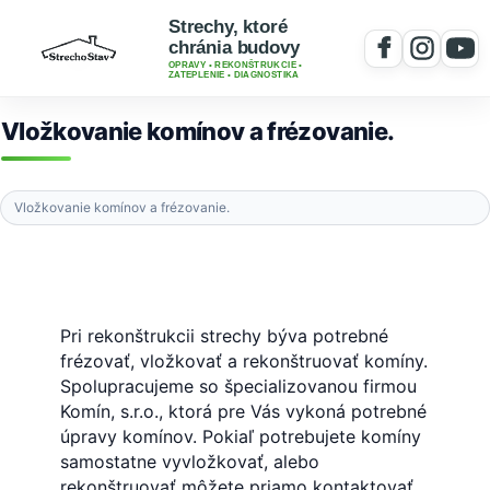
Strechy, ktoré
chránia budovy
OPRAVY • REKONŠTRUKCIE •
ZATEPLENIE • DIAGNOSTIKA
Vložkovanie komínov a frézovanie.
Vložkovanie komínov a frézovanie.
Vložkovanie komínov a frézovanie proti
dechtovaniu, zlepšenie ťahu, odstránenie
kondenzovania a zápachu.
Pri rekonštrukcii strechy býva potrebné
frézovať, vložkovať a rekonštruovať komíny.
Spolupracujeme so špecializovanou firmou
Komín, s.r.o., ktorá pre Vás vykoná potrebné
úpravy komínov. Pokiaľ potrebujete komíny
samostatne vyvložkovať, alebo
rekonštruovať môžete priamo kontaktovať