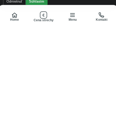
Odmietnuť
Súhlasím
€
Home
Menu
Kontakt
Cena strechy
Hlavná stránka
|
Kde robíme
|
Produkty
|
Cena strechy
|
O nás
|
Kontakt
|
Hlavná mapa stránky