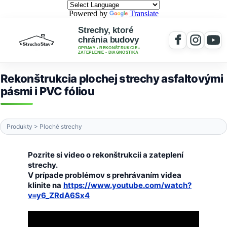
Powered by
Translate
Strechy, ktoré
chránia budovy
OPRAVY • REKONŠTRUKCIE •
ZATEPLENIE • DIAGNOSTIKA
Rekonštrukcia plochej strechy asfaltovými
pásmi i PVC fóliou
Produkty > Ploché strechy
Pozrite si video o rekonštrukcii a zateplení
strechy.
V prípade problémov s prehrávaním videa
klinite na
https://www.youtube.com/watch?
v=y6_ZRdA6Sx4