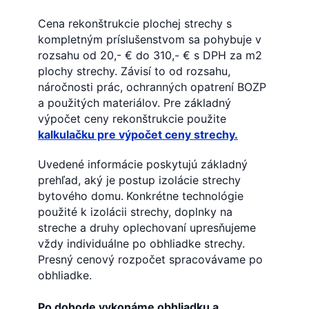
Cena rekonštrukcie plochej strechy s
kompletným príslušenstvom sa pohybuje v
rozsahu od 20,- € do 310,-
€ s DPH za m2
plochy strechy. Závisí to od rozsahu,
náročnosti prác, ochranných opatrení BOZP
a použitých materiálov. Pre základný
výpočet ceny rekonštrukcie použite
kalkulačku pre výpočet ceny strechy.
Uvedené informácie poskytujú základný
prehľad, aký je postup izolácie strechy
bytového domu.
Konkrétne technológie
použité k izolácii strechy, doplnky na
streche a druhy oplechovaní upresňujeme
vždy individuálne po obhliadke strechy.
Presný cenový rozpočet spracovávame po
obhliadke.
Po dohode vykonáme obhliadku a