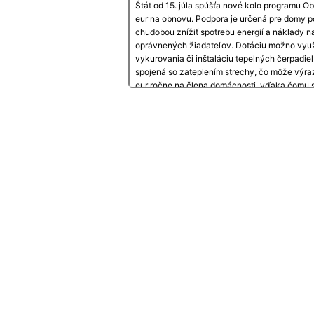
Štát od 15. júla spúšťa nové kolo programu O
eur na obnovu. Podpora je určená pre domy 
chudobou znížiť spotrebu energií a náklady na
oprávnených žiadateľov. Dotáciu možno využi
vykurovania či inštaláciu tepelných čerpadiel
spojená so zateplením strechy, čo môže výrazn
eur ročne na člena domácnosti, vďaka čomu s
zálohovej platby a niektorým skupinám, naprí
Publikované: 13.07.2026
Zdroj: https://fontech.startitup.sk/obnov-dom-slovensko/
Tlačová agentúra Slovenskej rep
Poslanci Žilinského samosprávneho kraja schv
pričom časť financií smeruje do investícií a
havarijného stavu strechy na budove prístavb
technický stav a bezpečnosť objektu. Ďalšie
Strednej odbornej školy pedagogickej v Turči
strešnej konštrukcie.
Publikované: 12.07.2026
Zdroj: https://www.tasr.sk/tasr-clanok/TASR:202607120
Štát chystá pokračovanie Obnov
príjmami