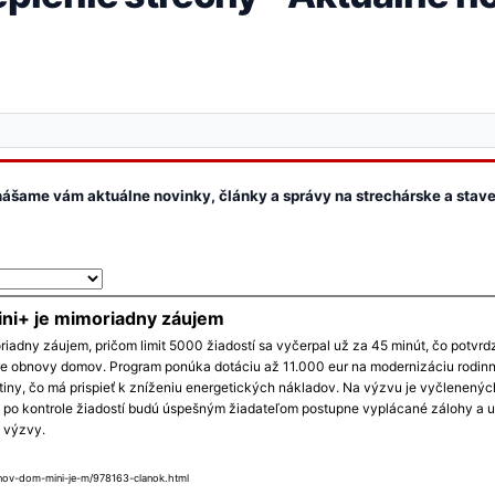
inášame vám aktuálne novinky, články a správy na strechárske a sta
ni+ je mimoriadny záujem
adny záujem, pričom limit 5000 žiadostí sa vyčerpal už za 45 minút, čo potvrdz
e obnovy domov. Program ponúka dotáciu až 11.000 eur na modernizáciu rodin
iny, čo má prispieť k zníženiu energetických nákladov. Na výzvu je vyčlenenýc
 po kontrole žiadostí budú úspešným žiadateľom postupne vyplácané zálohy a u
a výzvy.
bnov-dom-mini-je-m/978163-clanok.html