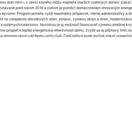
bnov dom mini+, v rámci ktorého môžu majitelia starších rodinných domov získať
postavené pred rokom 2016 a cieľom je pomôcť domácnostiam ohrozeným energe
 bývanie. Program prináša vyšší maximálny príspevok, menej administratívy a šir
ť na zateplenie obvodových stien, stropov, výmenu okien a dverí, modernizáci
 a solárnych kolektorov. Novinkou je aj možnosť financovať výmenu strešnej kryt
e prispieť k lepšej energetickej efektívnosti domu. Zvýšil sa aj príjmový limit n
a program otvorí väčšiemu počtu ľudí. Časť peňazí bude možné získať vopred f
klad dôchodcom či rodinám v hmotnej núdzi, sa proces schvaľovania ešte viac z
ubliky - TASR.sk
álili druhú úpravu rozpočtu, po ktorej celkový rozpočet presiahol 332 miliónov e
 modernizačných projektov v kraji. Významná suma 200.000 eur je určená na odst
y Strednej odbornej školy lesníckej a drevárskej v Liptovskom Hrádku, čím sa zl
 prostriedky z eurofondov poputujú aj na zateplenie povaly nevykurovaného pod
anskych Tepliciach, čo prispeje k energetickej efektívnosti budovy a lepšej ochr
0000199
 dom. Nové pravidlá majú pomôcť aj domácnostiam s nízk