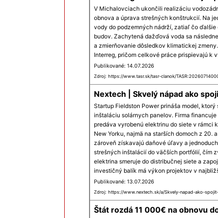
V Michalovciach ukončili realizáciu vodozádrž
obnova a úprava strešných konštrukcií. Na j
vody do podzemných nádrží, zatiaľ čo ďalšie 
budov. Zachytená dažďová voda sa následne 
a zmierňovanie dôsledkov klimatickej zmeny
Interreg, pričom celkové práce prispievajú k v
Publikované: 14.07.2026
Zdroj: https://www.tasr.sk/tasr-clanok/TASR:202607140
Nextech | Skvelý nápad ako spoj
Startup Fieldston Power prináša model, ktorý
inštaláciu solárnych panelov. Firma financuj
predáva vyrobenú elektrinu do siete v rámci
New Yorku, najmä na starších domoch z 20. a 3
zároveň získavajú daňové úľavy a jednoduchši
strešných inštalácií do väčších portfólií, čím
elektrina smeruje do distribučnej siete a zapo
investičný balík má výkon projektov v najbliž
Publikované: 13.07.2026
Zdroj: https://www.nextech.sk/a/Skvely-napad-ako-spojit-
Štát rozdá 11 000€ na obnovu 