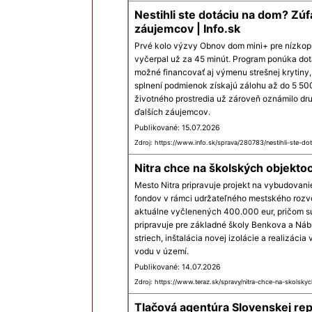
Nestihli ste dotáciu na dom? Zúf
záujemcov | Info.sk
Prvé kolo výzvy Obnov dom mini+ pre nízkop
vyčerpal už za 45 minút. Program ponúka dot
možné financovať aj výmenu strešnej krytiny,
splnení podmienok získajú zálohu až do 5 500
životného prostredia už zároveň oznámilo druh
ďalších záujemcov.
Publikované: 15.07.2026
Zdroj: https://www.info.sk/sprava/280783/nestihli-ste-do
Nitra chce na školských objekto
Mesto Nitra pripravuje projekt na vybudovani
fondov v rámci udržateľného mestského rozv
aktuálne vyčlenených 400.000 eur, pričom su
pripravuje pre základné školy Benkova a Náb
striech, inštalácia novej izolácie a realizá
vodu v území.
Publikované: 14.07.2026
Zdroj: https://www.teraz.sk/spravy/nitra-chce-na-skolsk
Tlačová agentúra Slovenskej rep