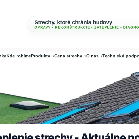
Strechy, ktoré chránia budovy
OPRAVY • REKONŠTRUKCIE • ZATEPLENIE • DIAGN
nka
Kde robíme
Produkty
Cena strechy
O nás
Technická podpo
plenie strechy - Aktuálne no