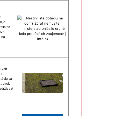
í
m je
elia po
tvo
j na
skych
je
tácia sa
trukcia
adržiavať