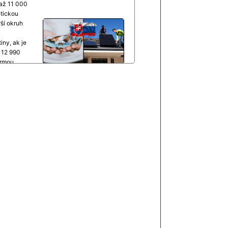
 až 11 000
tickou
ší okruh
u
iny, ak je
a 12 990
ormou
jednoduší.
ur,
ránenie
epší
krovia
ane
ymi