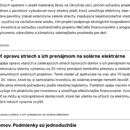
ných opatrení v areáli materskej školy na Okružnej ulici, pričom súčasťou projek
ednom z pavilónov vybudovali nový strešný plášť, ktorý umožňuje efektívny zber
dva pavilóny získali extenzívne zelené strechy zlepšujúce tepelnoizolačné vlast
využíva na zavlažovanie areálu, čím projekt podporuje ekologické hospodáreni
. Investícia je súčasťou cezhraničného projektu WeCaRe financovaného z progr
ytvoreniu zdravšieho a klimaticky odolnejšieho prostredia pre deti.
0000145
iť opravu striech s ich prenájmom na solárne elektrárne
 spája opravu starých a zatekajúcich striech bytových domov s ich prenájmom n
e renováciu strechy výmenou za 25-ročný prenájom strešného priestoru a násled
 komunitných solárnych projektov. Tento model už aplikovala na viac ako 70 bud
0. rokov, ktoré by si samostatnú investíciu do solárnej energie nemohli dovoliť
e plnia emisné požiadavky podľa miestnej legislatívy. Fieldston spája viacero 
 zvyšuje ich atraktivitu pre investorov a umožňuje efektívnejšie financovanie. Vy
jiť sa môžu aj nízkopríjmové domácnosti, ktoré tak ušetria na účtoch za elektrinu
ších rokoch výrazne zvýšiť.
opravu-striech-s-ich-prenajmom-na-solarne-elektrarne
domov. Podmienky sú jednoduchšie