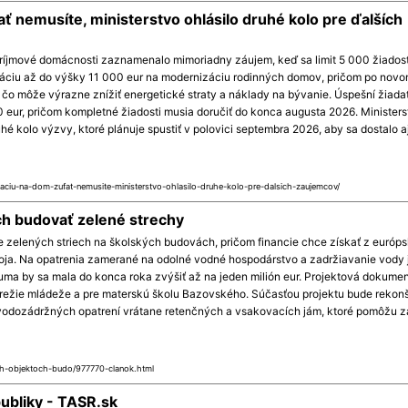
ať nemusíte, ministerstvo ohlásilo druhé kolo pre ďalších
ríjmové domácnosti zaznamenalo mimoriadny záujem, keď sa limit 5 000 žiadost
áciu až do výšky 11 000 eur na modernizáciu rodinných domov, pričom po novo
 čo môže výrazne znížiť energetické straty a náklady na bývanie. Úspešní žiadat
 eur, pričom kompletné žiadosti musia doručiť do konca augusta 2026. Ministers
é kolo výzvy, ktoré plánuje spustiť v polovici septembra 2026, aby sa dostalo a
taciu-na-dom-zufat-nemusite-ministerstvo-ohlasilo-druhe-kolo-pre-dalsich-zaujemcov/
ch budovať zelené strechy
e zelených striech na školských budovách, pričom financie chce získať z európ
oja. Na opatrenia zamerané na odolné vodné hospodárstvo a zadržiavanie vody 
ma by sa mala do konca roka zvýšiť až na jeden milión eur. Projektová dokumen
režie mládeže a pre materskú školu Bazovského. Súčasťou projektu bude rekonš
cia vodozádržných opatrení vrátane retenčných a vsakovacích jám, ktoré pomôžu z
ych-objektoch-budo/977770-clanok.html
ubliky - TASR.sk