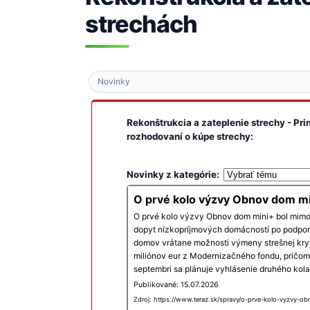
strechách
Novinky
Rekonštrukcia a zateplenie strechy - Pr
rozhodovaní o kúpe strechy:
Novinky z kategórie:
O prvé kolo výzvy Obnov dom mi
O prvé kolo výzvy Obnov dom mini+ bol mimori
dopyt nízkopríjmových domácností po podpor
domov vrátane možnosti výmeny strešnej kryt
miliónov eur z Modernizačného fondu, pričom
septembri sa plánuje vyhlásenie druhého kol
Publikované: 15.07.2026
Zdroj: https://www.teraz.sk/spravy/o-prve-kolo-vyzvy-o