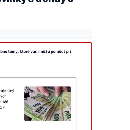
vebné témy, ktoré vám môžu pomôcť pri
uje silný
ných
h 186
ž v