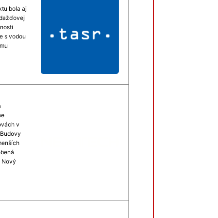
tu bola aj
 dažďovej
nosti
e s vodou
amu
a
ne
ovách v
. Budovy
menších
robená
. Nový