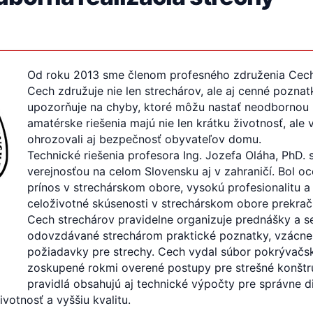
Od roku 2013 sme členom profesného združenia Cech
Cech združuje nie len strechárov, ale aj cenné poznat
upozorňuje na chyby, ktoré môžu nastať neodbornou
amatérske riešenia majú nie len krátku životnosť, ale
ohrozovali aj bezpečnosť obyvateľov domu.
Technické riešenia profesora Ing. Jozefa Oláha, PhD
verejnosťou na celom Slovensku aj v zahraničí. Bol 
prínos v strechárskom obore, vysokú profesionalitu 
celoživotné skúsenosti v strechárskom obore prekra
Cech strechárov pravidelne organizuje prednášky a s
odovzdávané strechárom praktické poznatky, vzácne 
požiadavky pre strechy. Cech vydal súbor pokrývačsk
zoskupené rokmi overené postupy pre strešné konštr
pravidlá obsahujú aj technické výpočty pre správne 
votnosť a vyššiu kvalitu.