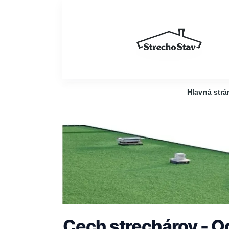
Hlavná strá
Cech strechárov - O