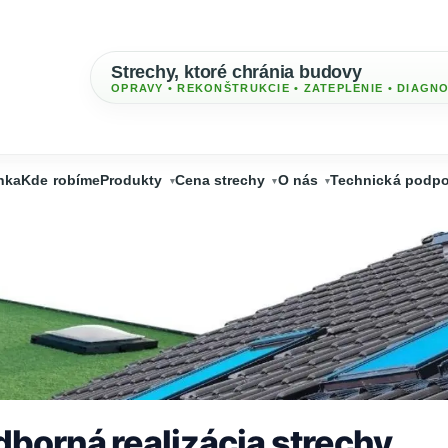
Strechy, ktoré chránia budovy
OPRAVY • REKONŠTRUKCIE • ZATEPLENIE • DIAGN
nka
Kde robíme
Produkty
Cena strechy
O nás
Technická podpo
dborná realizácia strechy