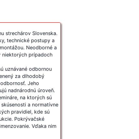
u strechárov Slovenska.
ky, technické postupy a
 montážou. Neodborné a
 v niektorých prípadoch
. sú uznávané odbornou
ocenený za dlhodobý
a odbornosť. Jeho
čujú nadnárodnú úroveň.
emináre, na ktorých sú
skúsenosti a normatívne
ých pravidiel, kde sú
ukcie. Pokrývačské
dimenzovanie. Vďaka nim